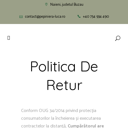
Naieni, judetul Buzau
contact@pepiniera-luca.ro
+40 754 934 490
Politica De
Retur
Conform OUG 34/2014 privind protecția
consumatorilor la încheierea și executarea
contractelor la distanță,
Cumpărătorul are