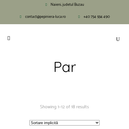
Naieni, judetul Buzau
contact@pepiniera-luca.ro
+40 754 934 490
Par
Showing 1–12 of 18 results