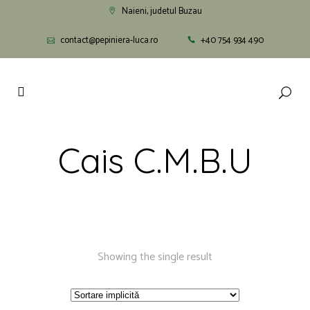
Naieni, judetul Buzau
contact@pepiniera-luca.ro
+40 754 934 490
Cais C.M.B.U
Showing the single result