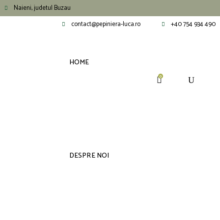
Naieni, judetul Buzau
contact@pepiniera-luca.ro
+40 754 934 490
HOME
0
DESPRE NOI