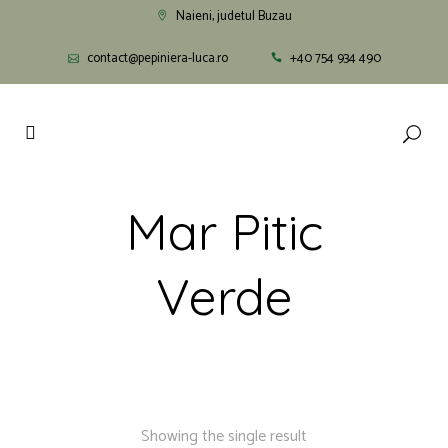
Naieni, judetul Buzau
contact@pepiniera-luca.ro
+40 754 934 490
Mar Pitic
Verde
Showing the single result