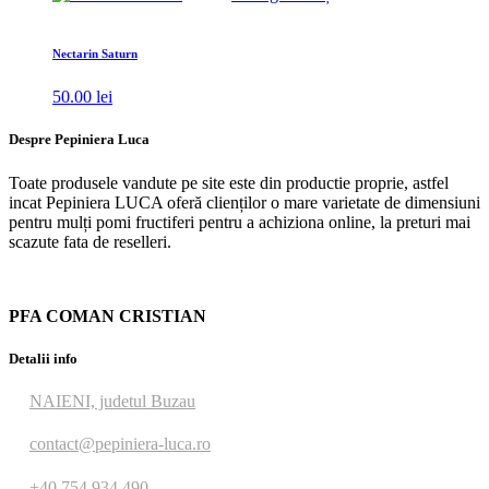
Nectarin Saturn
50.00
lei
Despre Pepiniera Luca
Toate produsele vandute pe site este din productie proprie, astfel
incat Pepiniera LUCA oferă clienților o mare varietate de dimensiuni
pentru mulți pomi fructiferi pentru a achiziona online, la preturi mai
scazute fata de reselleri.
PFA COMAN CRISTIAN
Detalii info
NAIENI, judetul Buzau
contact@pepiniera-luca.ro
+40 754 934 490