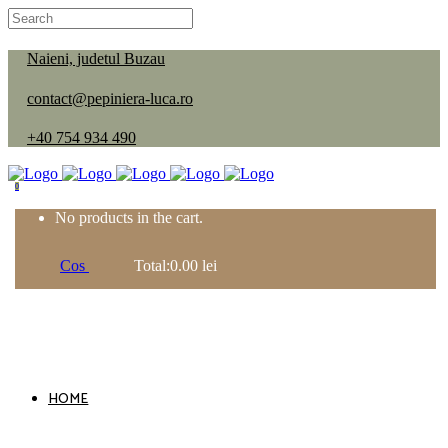
Naieni, judetul Buzau
contact@pepiniera-luca.ro
+40 754 934 490
0
No products in the cart.
Cos
Total:
0.00
lei
HOME