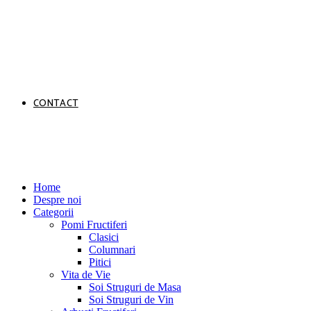
CONTACT
Home
Despre noi
Categorii
Pomi Fructiferi
Clasici
Columnari
Pitici
Vita de Vie
Soi Struguri de Masa
Soi Struguri de Vin