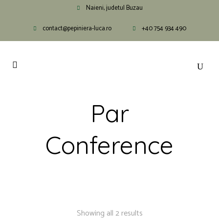
Naieni, judetul Buzau
contact@pepiniera-luca.ro
+40 754 934 490
Par
Conference
Showing all 2 results