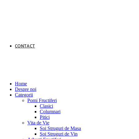
CONTACT
Home
Despre noi
Categorii
Pomi Fructiferi
Clasici
Columnari
Pitici
Vita de Vie
Soi Struguri de Masa
Soi Struguri de Vin