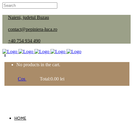
Naieni, judetul Buzau
contact@pepiniera-luca.ro
+40 754 934 490
0
No products in the cart.
Cos
Total:
0.00
lei
HOME