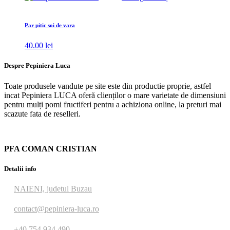
Par pitic soi de vara
40.00
lei
Despre Pepiniera Luca
Toate produsele vandute pe site este din productie proprie, astfel
incat Pepiniera LUCA oferă clienților o mare varietate de dimensiuni
pentru mulți pomi fructiferi pentru a achiziona online, la preturi mai
scazute fata de reselleri.
PFA COMAN CRISTIAN
Detalii info
NAIENI, judetul Buzau
contact@pepiniera-luca.ro
+40 754 934 490