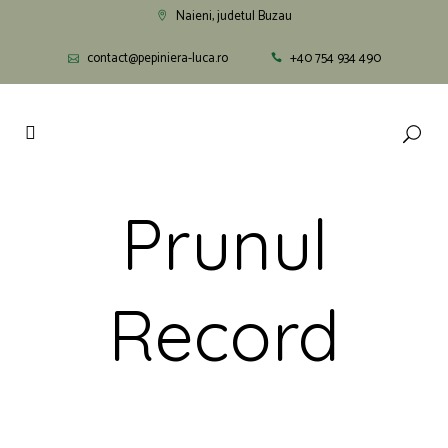
Naieni, judetul Buzau
contact@pepiniera-luca.ro
+40 754 934 490
Prunul
Record