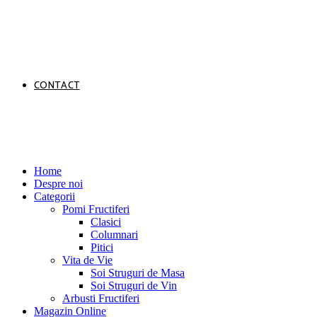
CONTACT
Home
Despre noi
Categorii
Pomi Fructiferi
Clasici
Columnari
Pitici
Vita de Vie
Soi Struguri de Masa
Soi Struguri de Vin
Arbusti Fructiferi
Magazin Online