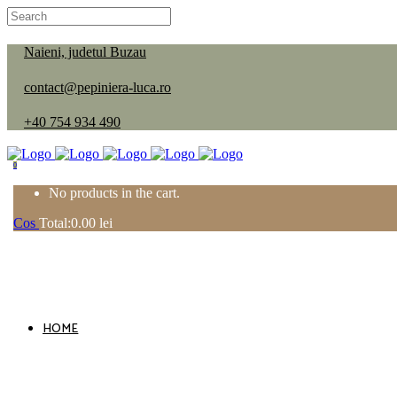
Naieni, judetul Buzau
contact@pepiniera-luca.ro
+40 754 934 490
0
No products in the cart.
Cos
Total:
0.00
lei
HOME