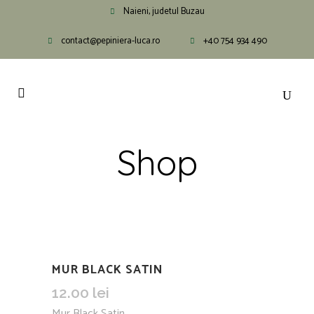
Naieni, judetul Buzau
contact@pepiniera-luca.ro
+40 754 934 490
Shop
MUR BLACK SATIN
12.00
lei
Mur Black Satin.