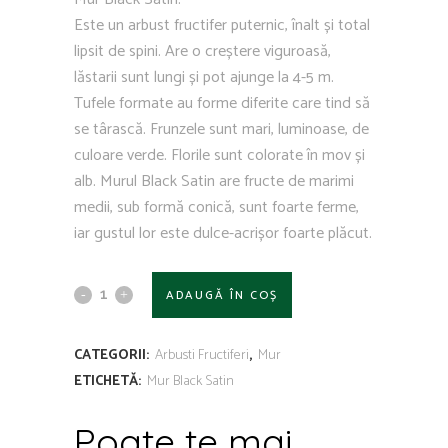
Este un arbust fructifer puternic, înalt și total
lipsit de spini. Are o creștere viguroasă,
lăstarii sunt lungi și pot ajunge la 4-5 m.
Tufele formate au forme diferite care tind să
se târască. Frunzele sunt mari, luminoase, de
culoare verde. Florile sunt colorate în mov și
alb. Murul Black Satin are fructe de marimi
medii, sub formă conică, sunt foarte ferme,
iar gustul lor este dulce-acrișor foarte plăcut.
ADAUGĂ ÎN COȘ
CATEGORII:
Arbusti Fructiferi
,
Mur
ETICHETĂ:
Mur Black Satin
Poate te mai