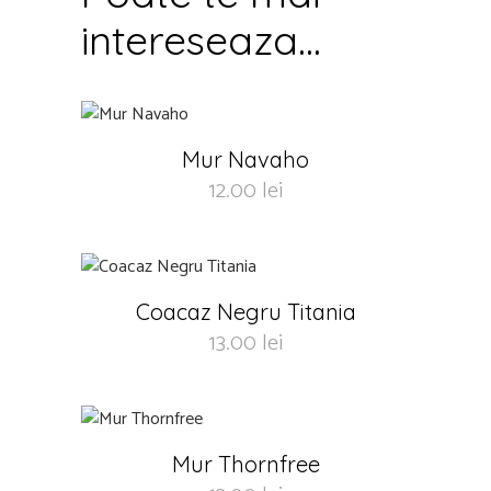
intereseaza...
Mur Navaho
12.00
lei
Coacaz Negru Titania
13.00
lei
Mur Thornfree