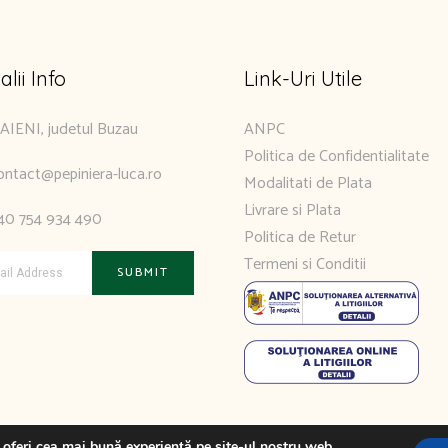
alii Info
Link-Uri Utile
AIENI, judetul Buzau
ANPC
Politica de Confidentialitate
ontact@pepiniera-luca.ro
Modalitati de Plata
Livrare si Plata
40 754 934 490
Politica de Retur
Termeni si Conditii
 oferi cea mai bună experiență pe site-ul nostru web.