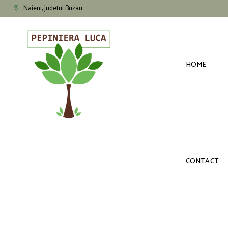
Naieni, judetul Buzau
HOME
CONTACT