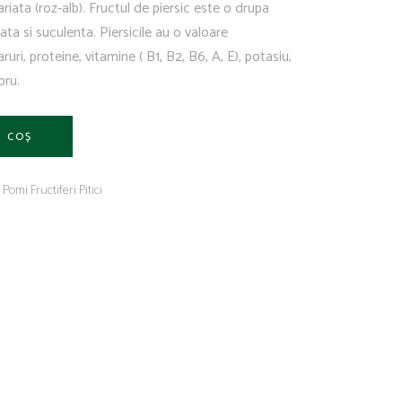
variata (roz-alb). Fructul de piersic este o drupa
ta si suculenta. Piersicile au o valoare
ruri, proteine, vitamine ( B1, B2, B6, A, E), potasiu,
pru.
N COȘ
Pomi Fructiferi Pitici