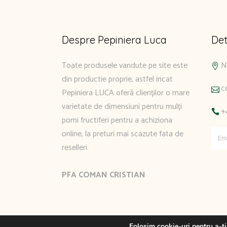
Despre Pepiniera Luca
Det
Toate produsele vandute pe site este
N
din productie proprie, astfel incat
c
Pepiniera LUCA oferă clienților o mare
varietate de dimensiuni pentru mulți
+
pomi fructiferi pentru a achiziona
online, la preturi mai scazute fata de
reselleri.
PFA COMAN CRISTIAN
Folosim cookie-uri pentru a-ți