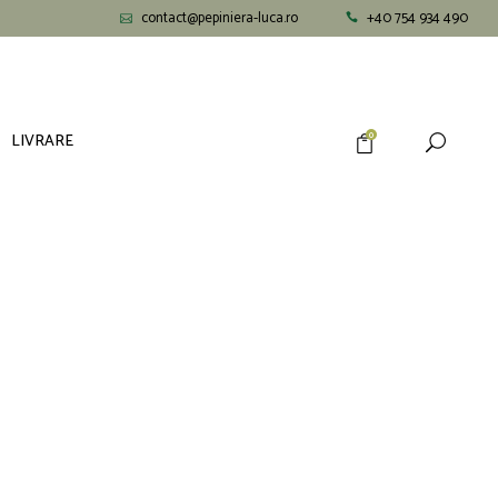
contact@pepiniera-luca.ro
+40 754 934 490
LIVRARE
0