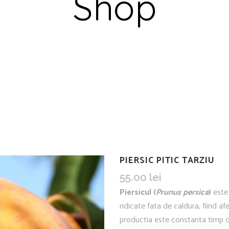
Shop
PIERSIC PITIC TARZIU
55.00
lei
Piersicul (
Prunus persica
)
este 
ridicate fata de caldura, fiind afe
productia este constanta timp de