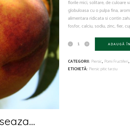
florile mici, solitare, de culoare 
globuloasa cu o pulpa fina, aroma
alimentara ridicata si contin zaha
fosfor, calciu, sodiu, zinc, fier, cu
ADAUGĂ Î
CATEGORII:
Piersic
,
Pomi Fructiferi
,
ETICHETĂ:
Piersic pitic tarziu
seaza...