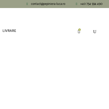
contact@pepiniera-luca.ro
+40 754 934 490
LIVRARE
0