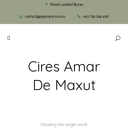
Naieni, judetul Buzau
contact@pepiniera-luca.ro
+40 754 934 490
Cires Amar
De Maxut
Showing the single result