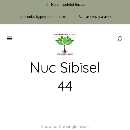
Naieni, judetul Buzau
contact@pepiniera-luca.ro
+40 754 934 490
Nuc Sibisel
44
Showing the single result