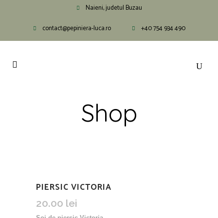
Naieni, judetul Buzau
contact@pepiniera-luca.ro
+40 754 934 490
Shop
PIERSIC VICTORIA
20.00
lei
Soi de piersic Victoria