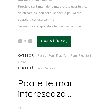
Fructele
sunt mari, de forma sferica, usor turtite,
de culoare gal-ben-pai si acoperite pe 3/4 din
suprafata cu rosu-carmin.
Se
matureaza
spre sfarsitul lunii septembrie.
ADAUGĂ ÎN COȘ
CATEGORII:
Piersic
,
Pomi Fructiferi
,
Pomi Fructiferi
Clasici
ETICHETĂ:
Piersic Victoria
Poate te mai
intereseaza...